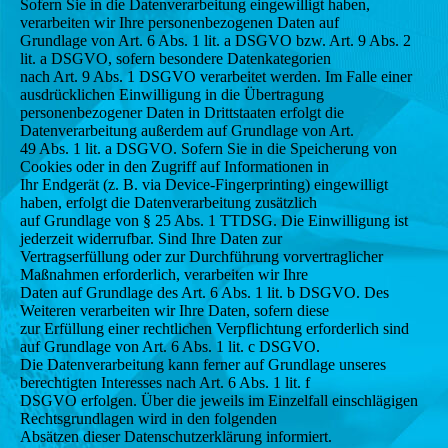
Sofern Sie in die Datenverarbeitung eingewilligt haben,
verarbeiten wir Ihre personenbezogenen Daten auf
Grundlage von Art. 6 Abs. 1 lit. a DSGVO bzw. Art. 9 Abs. 2
lit. a DSGVO, sofern besondere Datenkategorien
nach Art. 9 Abs. 1 DSGVO verarbeitet werden. Im Falle einer
ausdrücklichen Einwilligung in die Übertragung
personenbezogener Daten in Drittstaaten erfolgt die
Datenverarbeitung außerdem auf Grundlage von Art.
49 Abs. 1 lit. a DSGVO. Sofern Sie in die Speicherung von
Cookies oder in den Zugriff auf Informationen in
Ihr Endgerät (z. B. via Device-Fingerprinting) eingewilligt
haben, erfolgt die Datenverarbeitung zusätzlich
auf Grundlage von § 25 Abs. 1 TTDSG. Die Einwilligung ist
jederzeit widerrufbar. Sind Ihre Daten zur
Vertragserfüllung oder zur Durchführung vorvertraglicher
Maßnahmen erforderlich, verarbeiten wir Ihre
Daten auf Grundlage des Art. 6 Abs. 1 lit. b DSGVO. Des
Weiteren verarbeiten wir Ihre Daten, sofern diese
zur Erfüllung einer rechtlichen Verpflichtung erforderlich sind
auf Grundlage von Art. 6 Abs. 1 lit. c DSGVO.
Die Datenverarbeitung kann ferner auf Grundlage unseres
berechtigten Interesses nach Art. 6 Abs. 1 lit. f
DSGVO erfolgen. Über die jeweils im Einzelfall einschlägigen
Rechtsgrundlagen wird in den folgenden
Absätzen dieser Datenschutzerklärung informiert.