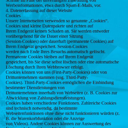
Schritte im Falle der unverlangten Zusendung von
Werbeinformationen, etwa durch Spam-E-Mails, vor.
4. Datenerfassung auf dieser Website
Cookies
Unsere Internetseiten verwenden so genannte „Cookies“.
Cookies sind kleine Datenpakete und richten auf
Ihrem Endgerät keinen Schaden an. Sie werden entweder
vorübergehend für die Dauer einer Sitzung
(Session-Cookies) oder dauerhaft (permanente Cookies) auf
Ihrem Endgerät gespeichert. Session-Cookies
werden nach Ende Ihres Besuchs automatisch gelöscht.
Permanente Cookies bleiben auf Ihrem Endgerät
gespeichert, bis Sie diese selbst löschen oder eine automatische
Löschung durch Ihren Webbrowser erfolgt.
Cookies können von uns (First-Party-Cookies) oder von
Drittunternehmen stammen (sog. Third-Party-
Cookies). Third-Party-Cookies ermöglichen die Einbindung
bestimmter Dienstleistungen von
Drittunternehmen innerhalb von Webseiten (z. B. Cookies zur
Abwicklung von Zahlungsdienstleistungen).
Cookies haben verschiedene Funktionen. Zahlreiche Cookies
sind technisch notwendig, da bestimmte
Webseitenfunktionen ohne diese nicht funktionieren würden (z.
B. die Warenkorbfunktion oder die Anzeige
von Videos). Andere Cookies können zur Auswertung des