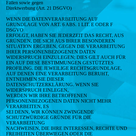
Fällen sowie gegen
Direktwerbung (Art. 21 DSGVO)
WENN DIE DATENVERARBEITUNG AUF
GRUNDLAGE VON ART. 6 ABS. 1 LIT. E ODER F
DSGVO
ERFOLGT, HABEN SIE JEDERZEIT DAS RECHT, AUS
GRÜNDEN, DIE SICH AUS IHRER BESONDEREN
SITUATION ERGEBEN, GEGEN DIE VERARBEITUNG
IHRER PERSONENBEZOGENEN DATEN
WIDERSPRUCH EINZULEGEN; DIES GILT AUCH FÜR
EIN AUF DIESE BESTIMMUNGEN GESTÜTZTES
PROFILING. DIE JEWEILIGE RECHTSGRUNDLAGE,
AUF DENEN EINE VERARBEITUNG BERUHT,
ENTNEHMEN SIE DIESER
DATENSCHUTZERKLÄRUNG. WENN SIE
WIDERSPRUCH EINLEGEN,
WERDEN WIR IHRE BETROFFENEN
PERSONENBEZOGENEN DATEN NICHT MEHR
VERARBEITEN, ES
SEI DENN, WIR KÖNNEN ZWINGENDE
SCHUTZWÜRDIGE GRÜNDE FÜR DIE
VERARBEITUNG
NACHWEISEN, DIE IHRE INTERESSEN, RECHTE UND
FREIHEITEN ÜBERWIEGEN ODER DIE