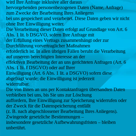
wird Ihre Anfrage inklusive aller daraus
hervorgehenden personenbezogenen Daten (Name, Anfrage)
zum Zwecke der Bearbeitung Ihres Anliegens
bei uns gespeichert und verarbeitet. Diese Daten geben wir nicht
ohne Ihre Einwilligung weiter.
Die Verarbeitung dieser Daten erfolgt auf Grundlage von Art. 6
Abs. 1 lit. b DSGVO, sofern Ihre Anfrage mit
der Erfüllung eines Vertrags zusammenhängt oder zur
Durchführung vorvertraglicher Maßnahmen
erforderlich ist. In allen übrigen Fällen beruht die Verarbeitung
auf unserem berechtigten Interesse an der
effektiven Bearbeitung der an uns gerichteten Anfragen (Art. 6
Abs. 1 lit. f DSGVO) oder auf Ihrer
Einwilligung (Art. 6 Abs. 1 lit. a DSGVO) sofern diese
abgefragt wurde; die Einwilligung ist jederzeit
widerrufbar.
Die von Ihnen an uns per Kontaktanfragen übersandten Daten
verbleiben bei uns, bis Sie uns zur Löschung
auffordern, Ihre Einwilligung zur Speicherung widerrufen oder
der Zweck für die Datenspeicherung entfällt
(z. B. nach abgeschlossener Bearbeitung Ihres Anliegens).
Zwingende gesetzliche Bestimmungen –
insbesondere gesetzliche Aufbewahrungsfristen – bleiben
unberührt.