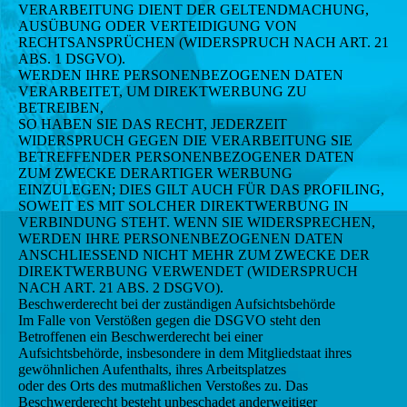
VERARBEITUNG DIENT DER GELTENDMACHUNG,
AUSÜBUNG ODER VERTEIDIGUNG VON
RECHTSANSPRÜCHEN (WIDERSPRUCH NACH ART. 21
ABS. 1 DSGVO).
WERDEN IHRE PERSONENBEZOGENEN DATEN
VERARBEITET, UM DIREKTWERBUNG ZU
BETREIBEN,
SO HABEN SIE DAS RECHT, JEDERZEIT
WIDERSPRUCH GEGEN DIE VERARBEITUNG SIE
BETREFFENDER PERSONENBEZOGENER DATEN
ZUM ZWECKE DERARTIGER WERBUNG
EINZULEGEN; DIES GILT AUCH FÜR DAS PROFILING,
SOWEIT ES MIT SOLCHER DIREKTWERBUNG IN
VERBINDUNG STEHT. WENN SIE WIDERSPRECHEN,
WERDEN IHRE PERSONENBEZOGENEN DATEN
ANSCHLIESSEND NICHT MEHR ZUM ZWECKE DER
DIREKTWERBUNG VERWENDET (WIDERSPRUCH
NACH ART. 21 ABS. 2 DSGVO).
Beschwerderecht bei der zuständigen Aufsichtsbehörde
Im Falle von Verstößen gegen die DSGVO steht den
Betroffenen ein Beschwerderecht bei einer
Aufsichtsbehörde, insbesondere in dem Mitgliedstaat ihres
gewöhnlichen Aufenthalts, ihres Arbeitsplatzes
oder des Orts des mutmaßlichen Verstoßes zu. Das
Beschwerderecht besteht unbeschadet anderweitiger