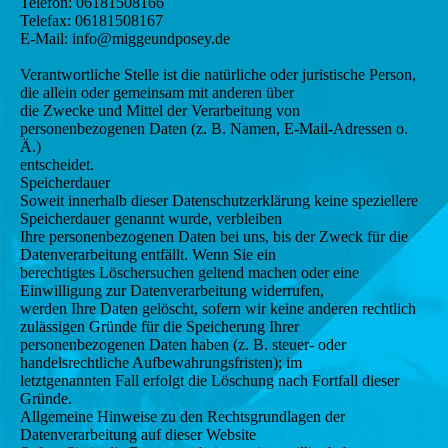
Telefon: 06181508166
Telefax: 06181508167
E-Mail: info@miggeundposey.de
Verantwortliche Stelle ist die natürliche oder juristische Person,
die allein oder gemeinsam mit anderen über
die Zwecke und Mittel der Verarbeitung von
personenbezogenen Daten (z. B. Namen, E-Mail-Adressen o.
Ä.)
entscheidet.
Speicherdauer
Soweit innerhalb dieser Datenschutzerklärung keine speziellere
Speicherdauer genannt wurde, verbleiben
Ihre personenbezogenen Daten bei uns, bis der Zweck für die
Datenverarbeitung entfällt. Wenn Sie ein
berechtigtes Löschersuchen geltend machen oder eine
Einwilligung zur Datenverarbeitung widerrufen,
werden Ihre Daten gelöscht, sofern wir keine anderen rechtlich
zulässigen Gründe für die Speicherung Ihrer
personenbezogenen Daten haben (z. B. steuer- oder
handelsrechtliche Aufbewahrungsfristen); im
letztgenannten Fall erfolgt die Löschung nach Fortfall dieser
Gründe.
Allgemeine Hinweise zu den Rechtsgrundlagen der
Datenverarbeitung auf dieser Website