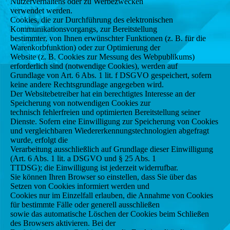
Nutzerverhaltens oder zu Werbezwecken
verwendet werden.
Cookies, die zur Durchführung des elektronischen
Kommunikationsvorgangs, zur Bereitstellung
bestimmter, von Ihnen erwünschter Funktionen (z. B. für die
Warenkorbfunktion) oder zur Optimierung der
Website (z. B. Cookies zur Messung des Webpublikums)
erforderlich sind (notwendige Cookies), werden auf
Grundlage von Art. 6 Abs. 1 lit. f DSGVO gespeichert, sofern
keine andere Rechtsgrundlage angegeben wird.
Der Websitebetreiber hat ein berechtigtes Interesse an der
Speicherung von notwendigen Cookies zur
technisch fehlerfreien und optimierten Bereitstellung seiner
Dienste. Sofern eine Einwilligung zur Speicherung von Cookies
und vergleichbaren Wiedererkennungstechnologien abgefragt
wurde, erfolgt die
Verarbeitung ausschließlich auf Grundlage dieser Einwilligung
(Art. 6 Abs. 1 lit. a DSGVO und § 25 Abs. 1
TTDSG); die Einwilligung ist jederzeit widerrufbar.
Sie können Ihren Browser so einstellen, dass Sie über das
Setzen von Cookies informiert werden und
Cookies nur im Einzelfall erlauben, die Annahme von Cookies
für bestimmte Fälle oder generell ausschließen
sowie das automatische Löschen der Cookies beim Schließen
des Browsers aktivieren. Bei der