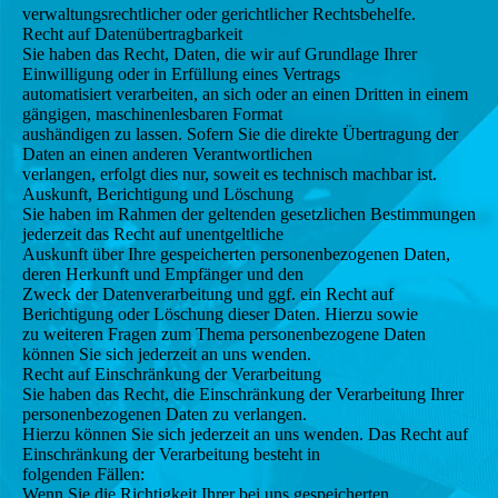
verwaltungsrechtlicher oder gerichtlicher Rechtsbehelfe.
Recht auf Datenübertragbarkeit
Sie haben das Recht, Daten, die wir auf Grundlage Ihrer
Einwilligung oder in Erfüllung eines Vertrags
automatisiert verarbeiten, an sich oder an einen Dritten in einem
gängigen, maschinenlesbaren Format
aushändigen zu lassen. Sofern Sie die direkte Übertragung der
Daten an einen anderen Verantwortlichen
verlangen, erfolgt dies nur, soweit es technisch machbar ist.
Auskunft, Berichtigung und Löschung
Sie haben im Rahmen der geltenden gesetzlichen Bestimmungen
jederzeit das Recht auf unentgeltliche
Auskunft über Ihre gespeicherten personenbezogenen Daten,
deren Herkunft und Empfänger und den
Zweck der Datenverarbeitung und ggf. ein Recht auf
Berichtigung oder Löschung dieser Daten. Hierzu sowie
zu weiteren Fragen zum Thema personenbezogene Daten
können Sie sich jederzeit an uns wenden.
Recht auf Einschränkung der Verarbeitung
Sie haben das Recht, die Einschränkung der Verarbeitung Ihrer
personenbezogenen Daten zu verlangen.
Hierzu können Sie sich jederzeit an uns wenden. Das Recht auf
Einschränkung der Verarbeitung besteht in
folgenden Fällen:
Wenn Sie die Richtigkeit Ihrer bei uns gespeicherten