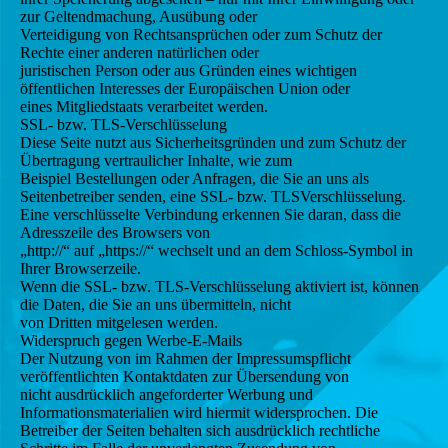
zur Geltendmachung, Ausübung oder
Verteidigung von Rechtsansprüchen oder zum Schutz der
Rechte einer anderen natürlichen oder
juristischen Person oder aus Gründen eines wichtigen
öffentlichen Interesses der Europäischen Union oder
eines Mitgliedstaats verarbeitet werden.
SSL- bzw. TLS-Verschlüsselung
Diese Seite nutzt aus Sicherheitsgründen und zum Schutz der
Übertragung vertraulicher Inhalte, wie zum
Beispiel Bestellungen oder Anfragen, die Sie an uns als
Seitenbetreiber senden, eine SSL- bzw. TLSVerschlüsselung.
Eine verschlüsselte Verbindung erkennen Sie daran, dass die
Adresszeile des Browsers von
„http://“ auf „https://“ wechselt und an dem Schloss-Symbol in
Ihrer Browserzeile.
Wenn die SSL- bzw. TLS-Verschlüsselung aktiviert ist, können
die Daten, die Sie an uns übermitteln, nicht
von Dritten mitgelesen werden.
Widerspruch gegen Werbe-E-Mails
Der Nutzung von im Rahmen der Impressumspflicht
veröffentlichten Kontaktdaten zur Übersendung von
nicht ausdrücklich angeforderter Werbung und
Informationsmaterialien wird hiermit widersprochen. Die
Betreiber der Seiten behalten sich ausdrücklich rechtliche