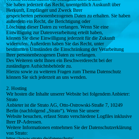
Sie haben jederzeit das Recht, unentgeltlich Auskunft über
Herkunft, Empfänger und Zweck Ihrer
gespeicherten personenbezogenen Daten zu erhalten. Sie haben
außerdem ein Recht, die Berichtigung oder
Löschung dieser Daten zu verlangen. Wenn Sie eine
Einwilligung zur Datenverarbeitung erteilt haben,
können Sie diese Einwilligung jederzeit für die Zukunft
widerrufen. Außerdem haben Sie das Recht, unter
bestimmten Umständen die Einschränkung der Verarbeitung
Ihrer personenbezogenen Daten zu verlangen.
Des Weiteren steht Ihnen ein Beschwerderecht bei der
zuständigen Aufsichtsbehörde zu.
Hierzu sowie zu weiteren Fragen zum Thema Datenschutz
können Sie sich jederzeit an uns wenden.
2. Hosting
Wir hosten die Inhalte unserer Website bei folgendem Anbieter:
Strato
Anbieter ist die Strato AG, Otto-Ostrowski-Straße 7, 10249
Berlin (nachfolgend „Strato“). Wenn Sie unsere
Website besuchen, erfasst Strato verschiedene Logfiles inklusive
Ihrer IP-Adressen.
Weitere Informationen entnehmen Sie der Datenschutzerklärung
von Strato:
https://www.strato.de/datenschutz/.