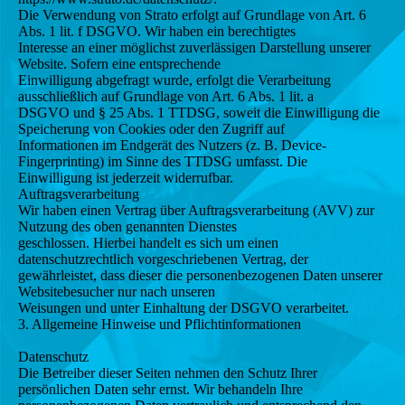
Die Verwendung von Strato erfolgt auf Grundlage von Art. 6
Abs. 1 lit. f DSGVO. Wir haben ein berechtigtes
Interesse an einer möglichst zuverlässigen Darstellung unserer
Website. Sofern eine entsprechende
Einwilligung abgefragt wurde, erfolgt die Verarbeitung
ausschließlich auf Grundlage von Art. 6 Abs. 1 lit. a
DSGVO und § 25 Abs. 1 TTDSG, soweit die Einwilligung die
Speicherung von Cookies oder den Zugriff auf
Informationen im Endgerät des Nutzers (z. B. Device-
Fingerprinting) im Sinne des TTDSG umfasst. Die
Einwilligung ist jederzeit widerrufbar.
Auftragsverarbeitung
Wir haben einen Vertrag über Auftragsverarbeitung (AVV) zur
Nutzung des oben genannten Dienstes
geschlossen. Hierbei handelt es sich um einen
datenschutzrechtlich vorgeschriebenen Vertrag, der
gewährleistet, dass dieser die personenbezogenen Daten unserer
Websitebesucher nur nach unseren
Weisungen und unter Einhaltung der DSGVO verarbeitet.
3. Allgemeine Hinweise und Pflichtinformationen
Datenschutz
Die Betreiber dieser Seiten nehmen den Schutz Ihrer
persönlichen Daten sehr ernst. Wir behandeln Ihre