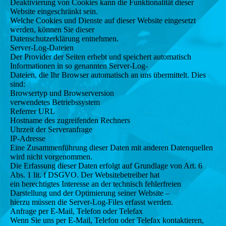
Deaktivierung von Cookies kann die Funktionalität dieser
Website eingeschränkt sein.
Welche Cookies und Dienste auf dieser Website eingesetzt
werden, können Sie dieser
Datenschutzerklärung entnehmen.
Server-Log-Dateien
Der Provider der Seiten erhebt und speichert automatisch
Informationen in so genannten Server-Log-
Dateien, die Ihr Browser automatisch an uns übermittelt. Dies
sind:
Browsertyp und Browserversion
verwendetes Betriebssystem
Referrer URL
Hostname des zugreifenden Rechners
Uhrzeit der Serveranfrage
IP-Adresse
Eine Zusammenführung dieser Daten mit anderen Datenquellen
wird nicht vorgenommen.
Die Erfassung dieser Daten erfolgt auf Grundlage von Art. 6
Abs. 1 lit. f DSGVO. Der Websitebetreiber hat
ein berechtigtes Interesse an der technisch fehlerfreien
Darstellung und der Optimierung seiner Website –
hierzu müssen die Server-Log-Files erfasst werden.
Anfrage per E-Mail, Telefon oder Telefax
Wenn Sie uns per E-Mail, Telefon oder Telefax kontaktieren,