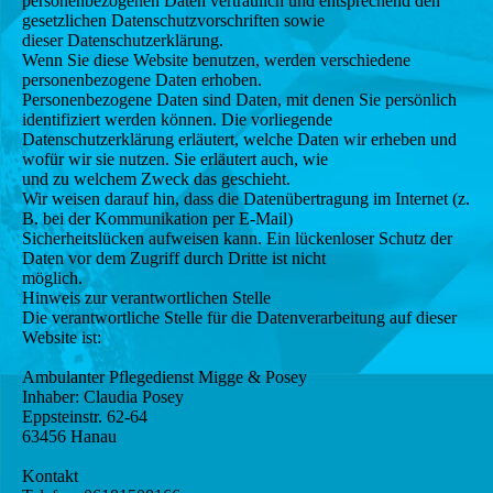
personenbezogenen Daten vertraulich und entsprechend den
gesetzlichen Datenschutzvorschriften sowie
dieser Datenschutzerklärung.
Wenn Sie diese Website benutzen, werden verschiedene
personenbezogene Daten erhoben.
Personenbezogene Daten sind Daten, mit denen Sie persönlich
identifiziert werden können. Die vorliegende
Datenschutzerklärung erläutert, welche Daten wir erheben und
wofür wir sie nutzen. Sie erläutert auch, wie
und zu welchem Zweck das geschieht.
Wir weisen darauf hin, dass die Datenübertragung im Internet (z.
B. bei der Kommunikation per E-Mail)
Sicherheitslücken aufweisen kann. Ein lückenloser Schutz der
Daten vor dem Zugriff durch Dritte ist nicht
möglich.
Hinweis zur verantwortlichen Stelle
Die verantwortliche Stelle für die Datenverarbeitung auf dieser
Website ist:
Ambulanter Pflegedienst Migge & Posey
Inhaber: Claudia Posey
Eppsteinstr. 62-64
63456 Hanau
Kontakt