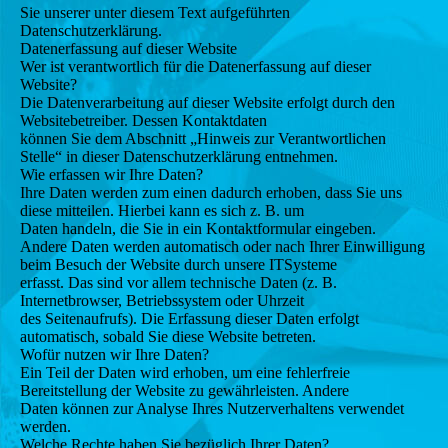
Sie unserer unter diesem Text aufgeführten
Datenschutzerklärung.
Datenerfassung auf dieser Website
Wer ist verantwortlich für die Datenerfassung auf dieser
Website?
Die Datenverarbeitung auf dieser Website erfolgt durch den
Websitebetreiber. Dessen Kontaktdaten
können Sie dem Abschnitt „Hinweis zur Verantwortlichen
Stelle“ in dieser Datenschutzerklärung entnehmen.
Wie erfassen wir Ihre Daten?
Ihre Daten werden zum einen dadurch erhoben, dass Sie uns
diese mitteilen. Hierbei kann es sich z. B. um
Daten handeln, die Sie in ein Kontaktformular eingeben.
Andere Daten werden automatisch oder nach Ihrer Einwilligung
beim Besuch der Website durch unsere ITSysteme
erfasst. Das sind vor allem technische Daten (z. B.
Internetbrowser, Betriebssystem oder Uhrzeit
des Seitenaufrufs). Die Erfassung dieser Daten erfolgt
automatisch, sobald Sie diese Website betreten.
Wofür nutzen wir Ihre Daten?
Ein Teil der Daten wird erhoben, um eine fehlerfreie
Bereitstellung der Website zu gewährleisten. Andere
Daten können zur Analyse Ihres Nutzerverhaltens verwendet
werden.
Welche Rechte haben Sie bezüglich Ihrer Daten?