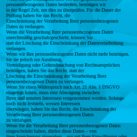
personenbezogenen Daten bestreiten, benötigen wir
in der Regel Zeit, um dies zu überprüfen. Für die Dauer der
Prüfung haben Sie das Recht, die
Einschränkung der Verarbeitung Ihrer personenbezogenen
Daten zu verlangen.
Wenn die Verarbeitung Ihrer personenbezogenen Daten
unrechtmäßig geschah/geschieht, können Sie
statt der Löschung die Einschränkung der Datenverarbeitung
verlangen.
Wenn wir Ihre personenbezogenen Daten nicht mehr benötigen,
Sie sie jedoch zur Ausübung,
Verteidigung oder Geltendmachung von Rechtsansprüchen
benötigen, haben Sie das Recht, statt der
Löschung die Einschränkung der Verarbeitung Ihrer
personenbezogenen Daten zu verlangen.
Wenn Sie einen Widerspruch nach Art. 21 Abs. 1 DSGVO
eingelegt haben, muss eine Abwägung zwischen
Ihren und unseren Interessen vorgenommen werden. Solange
noch nicht feststeht, wessen Interessen
überwiegen, haben Sie das Recht, die Einschränkung der
Verarbeitung Ihrer personenbezogenen Daten
zu verlangen.
Wenn Sie die Verarbeitung Ihrer personenbezogenen Daten
eingeschränkt haben, dürfen diese Daten – von
ihrer Speicherung abgesehen – nur mit Ihrer Einwilligung oder