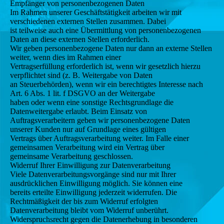
Empfänger von personenbezogenen Daten
Im Rahmen unserer Geschäftstätigkeit arbeiten wir mit
verschiedenen externen Stellen zusammen. Dabei
ist teilweise auch eine Übermittlung von personenbezogenen
Daten an diese externen Stellen erforderlich.
Wir geben personenbezogene Daten nur dann an externe Stellen
weiter, wenn dies im Rahmen einer
Vertragserfüllung erforderlich ist, wenn wir gesetzlich hierzu
verpflichtet sind (z. B. Weitergabe von Daten
an Steuerbehörden), wenn wir ein berechtigtes Interesse nach
Art. 6 Abs. 1 lit. f DSGVO an der Weitergabe
haben oder wenn eine sonstige Rechtsgrundlage die
Datenweitergabe erlaubt. Beim Einsatz von
Auftragsverarbeitern geben wir personenbezogene Daten
unserer Kunden nur auf Grundlage eines gültigen
Vertrags über Auftragsverarbeitung weiter. Im Falle einer
gemeinsamen Verarbeitung wird ein Vertrag über
gemeinsame Verarbeitung geschlossen.
Widerruf Ihrer Einwilligung zur Datenverarbeitung
Viele Datenverarbeitungsvorgänge sind nur mit Ihrer
ausdrücklichen Einwilligung möglich. Sie können eine
bereits erteilte Einwilligung jederzeit widerrufen. Die
Rechtmäßigkeit der bis zum Widerruf erfolgten
Datenverarbeitung bleibt vom Widerruf unberührt.
Widerspruchsrecht gegen die Datenerhebung in besonderen